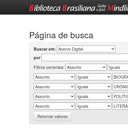
Skip
navigation
Página de busca
Buscar em:
por
Filtros correntes:
Retornar valores