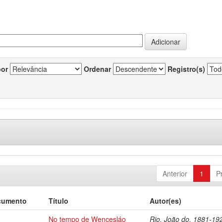
por
Ordenar
Registro(s)
Anterior
1
P
cumento
Título
Autor(es)
No tempo de Wencesláo
Rio, João do, 1881-19