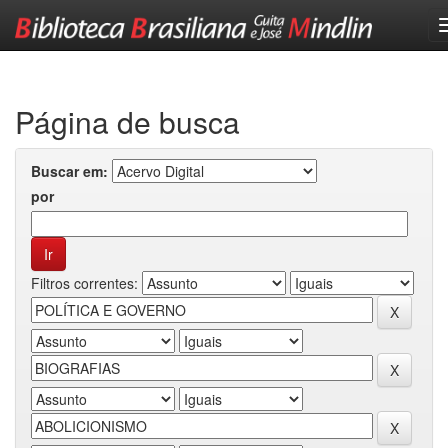
Skip
navigation
Página de busca
Buscar em:
por
Filtros correntes: