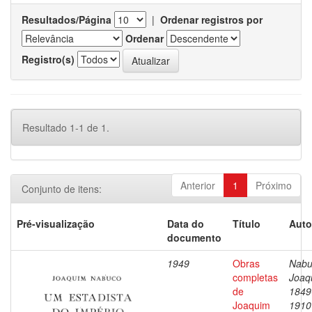
Resultados/Página
|
Ordenar registros por
Ordenar
Registro(s)
Resultado 1-1 de 1.
Anterior
1
Próximo
Conjunto de itens:
Pré-visualização
Data do
Título
Auto
documento
1949
Obras
Nabu
completas
Joaq
de
1849
Joaquim
1910