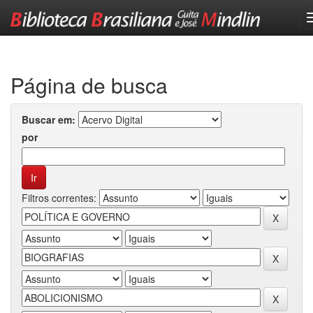
Skip
navigation
Página de busca
Buscar em:
por
Filtros correntes: