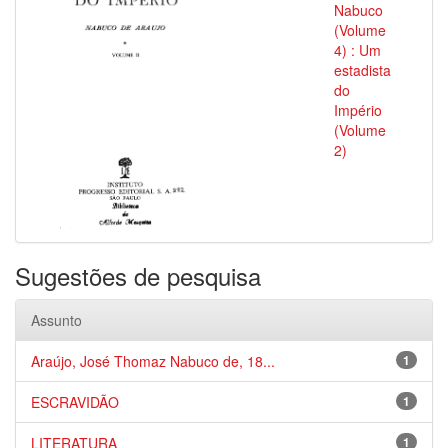
Nabuco
(Volume
4) : Um
estadista
do
Império
(Volume
2)
Sugestões de pesquisa
Assunto
Araújo, José Thomaz Nabuco de, 18...
1
ESCRAVIDÃO
1
LITERATURA
1