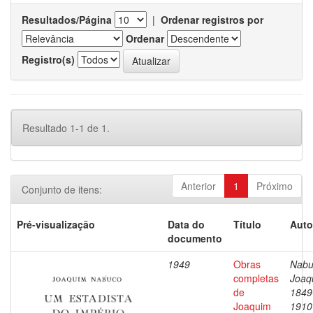
Resultados/Página
|
Ordenar registros por
Ordenar
Registro(s)
Resultado 1-1 de 1.
Anterior
1
Próximo
Conjunto de itens:
Pré-visualização
Data do
Título
Auto
documento
1949
Obras
Nabu
completas
Joaq
de
1849
Joaquim
1910