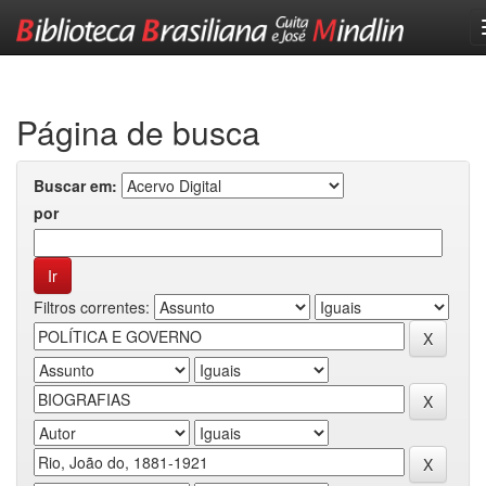
Skip
navigation
Página de busca
Buscar em:
por
Filtros correntes: