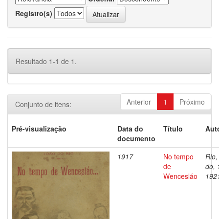
Registro(s)
Resultado 1-1 de 1.
Anterior
1
Próximo
Conjunto de itens:
Pré-visualização
Data do
Título
Aut
documento
1917
No tempo
Rio,
de
do, 
Wencesláo
192