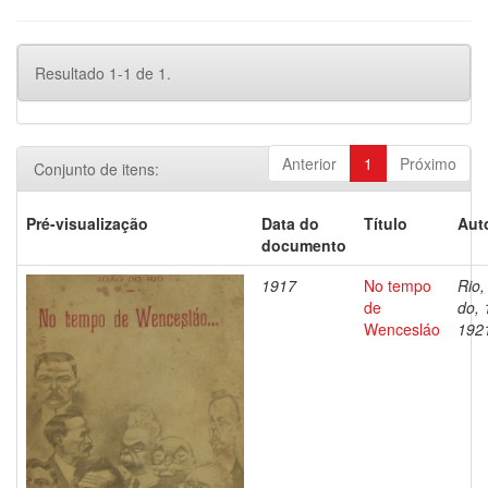
Resultado 1-1 de 1.
Anterior
1
Próximo
Conjunto de itens:
Pré-visualização
Data do
Título
Aut
documento
1917
No tempo
Rio,
de
do, 
Wencesláo
192