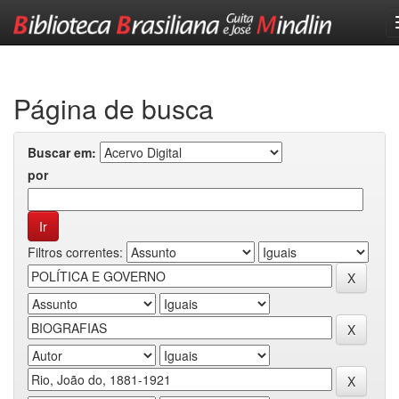
Skip
navigation
Página de busca
Buscar em:
por
Filtros correntes: