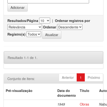
Resultados/Página
|
Ordenar registros por
Ordenar
Registro(s)
Resultado 1-1 de 1.
Anterior
1
Próximo
Conjunto de itens:
Pré-visualização
Data do
Título
Auto
documento
1949
Obras
Nabu