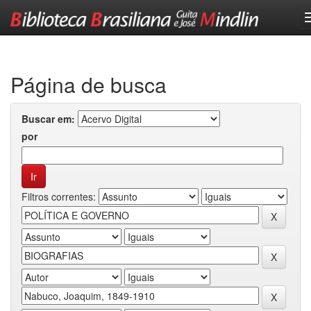
Skip
navigation
Página de busca
Buscar em:
por
Filtros correntes: