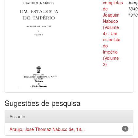
completas
Joaq
de
1849
Joaquim
1910
Nabuco
(Volume
4) : Um
estadista
do
Império
(Volume
2)
Sugestões de pesquisa
Assunto
Araújo, José Thomaz Nabuco de, 18...
1