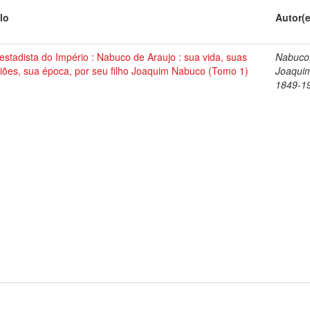
lo
Autor(
stadista do Império : Nabuco de Araujo : sua vida, suas
Nabuco
iões, sua época, por seu filho Joaquim Nabuco (Tomo 1)
Joaqui
1849-1