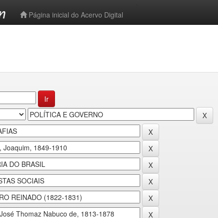
-->
Página inicial do Acervo Digital