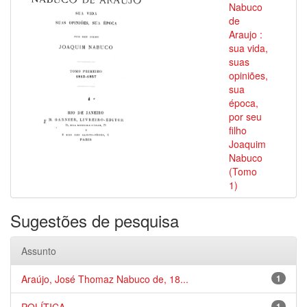
Nabuco
de
Araujo :
sua vida,
suas
opiniões,
sua
época,
por seu
filho
Joaquim
Nabuco
(Tomo
1)
Sugestões de pesquisa
Assunto
Araújo, José Thomaz Nabuco de, 18...
1
1