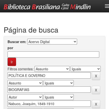
Skip
navigation
Página de busca
Buscar em:
por
Filtros correntes: