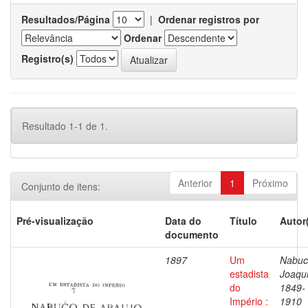
Resultados/Página
|
Ordenar registros por
Ordenar
Registro(s)
Resultado 1-1 de 1.
Anterior
1
Próximo
Conjunto de itens:
Pré-visualização
Data do
Título
Autor
documento
1897
Um
Nabuc
estadista
Joaqu
do
1849-
Império :
1910