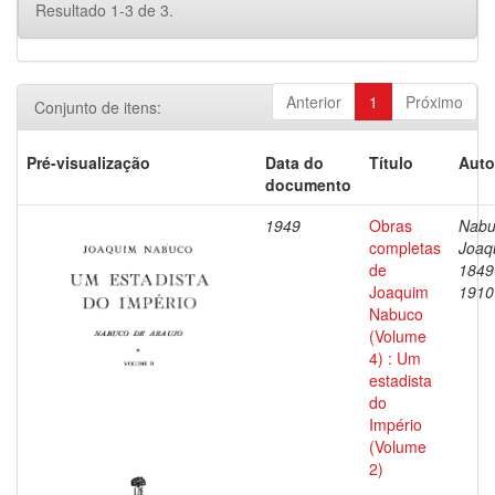
Resultado 1-3 de 3.
Anterior
1
Próximo
Conjunto de itens:
Pré-visualização
Data do
Título
Auto
documento
1949
Obras
Nabu
completas
Joaq
de
1849
Joaquim
1910
Nabuco
(Volume
4) : Um
estadista
do
Império
(Volume
2)