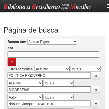
Skip
navigation
Página de busca
Buscar em:
por
Filtros correntes: