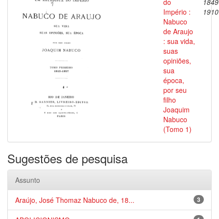
do
1849
Império :
1910
Nabuco
de Araujo
: sua vida,
suas
opiniões,
sua
época,
por seu
filho
Joaquim
Nabuco
(Tomo 1)
Sugestões de pesquisa
Assunto
Araújo, José Thomaz Nabuco de, 18...
3