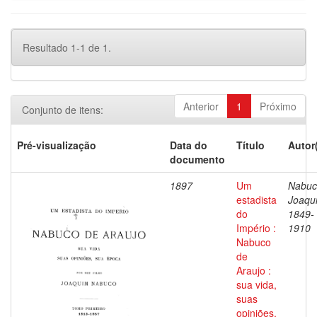
Resultado 1-1 de 1.
Anterior
1
Próximo
Conjunto de itens:
Pré-visualização
Data do
Título
Autor
documento
1897
Um
Nabuc
estadista
Joaqu
do
1849-
Império :
1910
Nabuco
de
Araujo :
sua vida,
suas
opiniões,