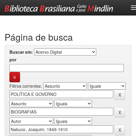
Skip
navigation
Página de busca
Buscar em:
por
Filtros correntes: