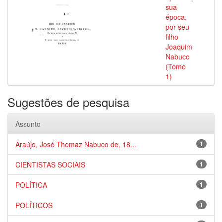
sua
época,
por seu
filho
Joaquim
Nabuco
(Tomo
1)
Sugestões de pesquisa
Assunto
Araújo, José Thomaz Nabuco de, 18...
1
CIENTISTAS SOCIAIS
1
POLÍTICA
1
POLÍTICOS
1