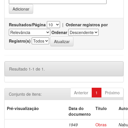
Resultados/Página
|
Ordenar registros por
Ordenar
Registro(s)
Resultado 1-1 de 1.
Anterior
1
Próximo
Conjunto de itens:
Pré-visualização
Data do
Título
Auto
documento
1949
Obras
Nabu