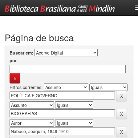
Skip
navigation
Página de busca
Buscar em:
por
Filtros correntes: