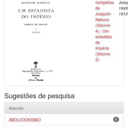
completas
Joaq
de
1849
Joaquim
1910
Nabuco
(Volume
4) : Um
estadista
do
Império
(Volume
2)
Sugestões de pesquisa
Assunto
ABOLICIONISMO
1