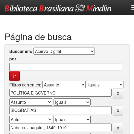
Skip
navigation
Página de busca
Buscar em:
por
Filtros correntes: