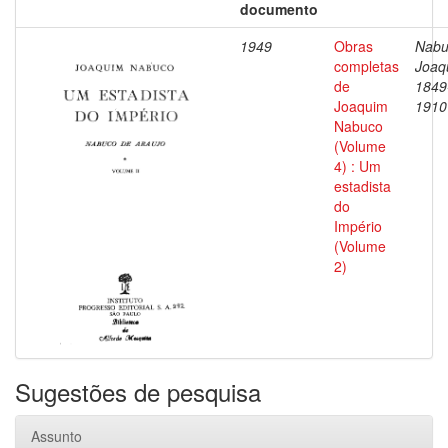
documento
1949
Obras
Nabu
completas
Joaq
de
1849
Joaquim
1910
Nabuco
(Volume
4) : Um
estadista
do
Império
(Volume
2)
Sugestões de pesquisa
Assunto