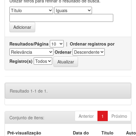
Utilizar filtros para refinar o resultado de busca.
Resultados/Página
|
Ordenar registros por
Ordenar
Registro(s)
Resultado 1-1 de 1.
Anterior
1
Próximo
Conjunto de itens:
Pré-visualização
Data do
Título
Auto