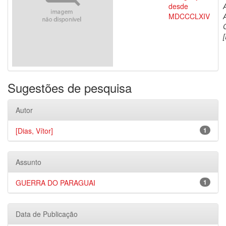
desde
MDCCCLXIV
[
Sugestões de pesquisa
Autor
[Dias, Vítor]
1
Assunto
GUERRA DO PARAGUAI
1
Data de Publicação