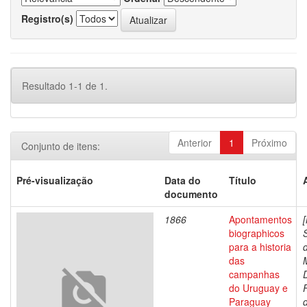
Registro(s)
Resultado 1-1 de 1.
Anterior
1
Próximo
Conjunto de itens:
Pré-visualização
Data do
Título
documento
1866
Apontamentos
biographicos
para a historia
das
campanhas
do Uruguay e
Paraguay
d