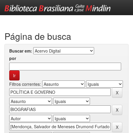
Skip
navigation
Página de busca
Buscar em:
por
Filtros correntes: