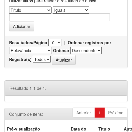
Utilizar filtros para refinar o resultado de busca.
Resultados/Página
|
Ordenar registros por
Ordenar
Registro(s)
Resultado 1-1 de 1.
Anterior
1
Próximo
Conjunto de itens:
Pré-visualização
Data do
Título
Aut