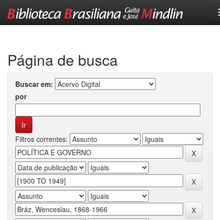
Skip
navigation
Página de busca
Buscar em:
por
Filtros correntes: