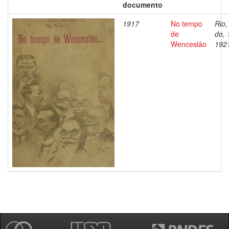
documento
1917
No tempo
Rio,
de
do, 
Wencesláo
192