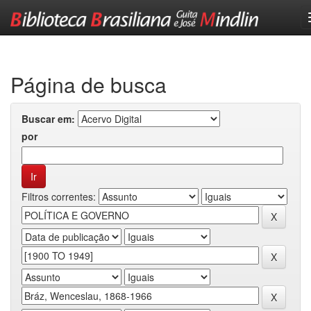
Skip
navigation
Página de busca
Buscar em:
por
Filtros correntes: