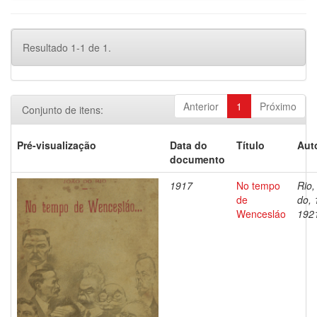
Resultado 1-1 de 1.
Anterior
1
Próximo
Conjunto de itens:
Pré-visualização
Data do
Título
Aut
documento
1917
No tempo
Rio,
de
do, 
Wencesláo
192