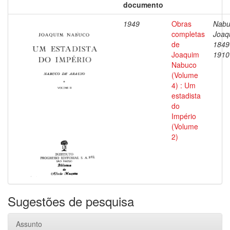
documento
1949
Obras
Nabu
completas
Joaq
de
1849
Joaquim
1910
Nabuco
(Volume
4) : Um
estadista
do
Império
(Volume
2)
Sugestões de pesquisa
Assunto