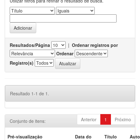
Utilizar filtros para refinar o resultado de busca.
Resultados/Página
|
Ordenar registros por
Ordenar
Registro(s)
Resultado 1-1 de 1.
Anterior
1
Próximo
Conjunto de itens:
Pré-visualização
Data do
Título
Auto