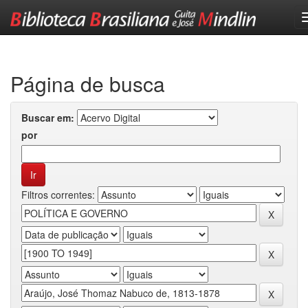
Skip
navigation
Página de busca
Buscar em:
por
Filtros correntes: