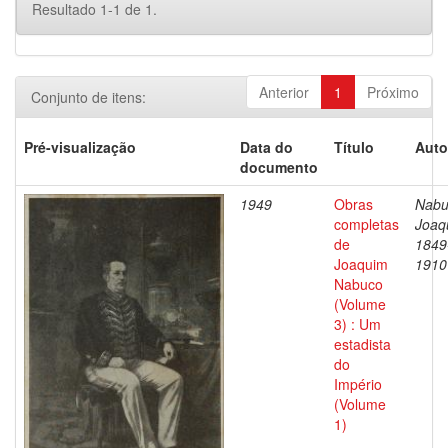
Resultado 1-1 de 1.
Anterior
1
Próximo
Conjunto de itens:
Pré-visualização
Data do
Título
Auto
documento
1949
Obras
Nabu
completas
Joaq
de
1849
Joaquim
1910
Nabuco
(Volume
3) : Um
estadista
do
Império
(Volume
1)