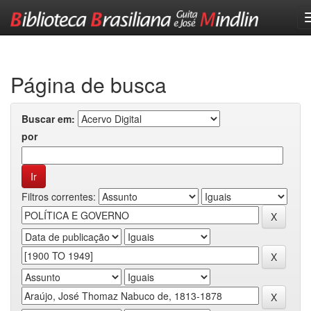
Skip
navigation
Página de busca
Buscar em:
por
Filtros correntes: