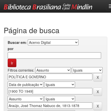
Skip
navigation
Página de busca
Buscar em:
por
Filtros correntes: