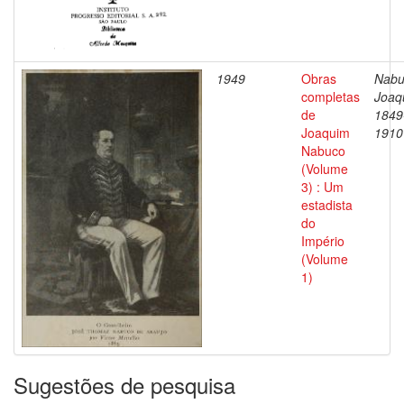
1949
Obras
Nabu
completas
Joaq
de
1849
Joaquim
1910
Nabuco
(Volume
3) : Um
estadista
do
Império
(Volume
1)
Sugestões de pesquisa