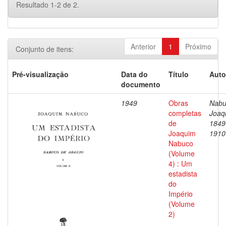
Resultado 1-2 de 2.
Anterior
1
Próximo
Conjunto de itens:
Pré-visualização
Data do
Título
Auto
documento
1949
Obras
Nabu
completas
Joaq
de
1849
Joaquim
1910
Nabuco
(Volume
4) : Um
estadista
do
Império
(Volume
2)