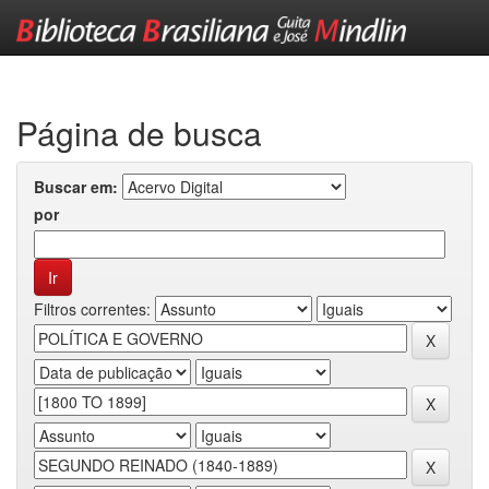
Skip
navigation
Página de busca
Buscar em:
por
Filtros correntes: