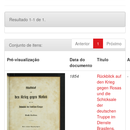
Resultado 1-1 de 1.
Anterior
1
Próximo
Conjunto de itens:
Pré-visualização
Data do
Título
A
documento
1854
Rückblick auf
-
den Krieg
gegen Rosas
und die
Schicksale
der
deutschen
Truppe im
Dienste
Brasilens.