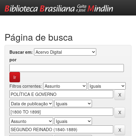
Skip
navigation
Página de busca
Buscar em:
por
Filtros correntes: