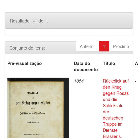
Resultado 1-1 de 1.
Anterior
1
Próximo
Conjunto de itens:
Pré-visualização
Data do
Título
A
documento
1854
Rückblick auf
-
den Krieg
gegen Rosas
und die
Schicksale
der
deutschen
Truppe im
Dienste
Brasilens.