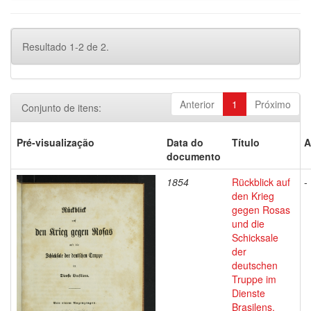
Resultado 1-2 de 2.
Anterior
1
Próximo
Conjunto de itens:
Pré-visualização
Data do
Título
A
documento
1854
Rückblick auf
-
den Krieg
gegen Rosas
und die
Schicksale
der
deutschen
Truppe im
Dienste
Brasilens.