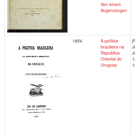
Von einem
Augenzeugen
1854
A política
[
brazileira na
J
Republica
J
Oriental do
1
Uruguay
1