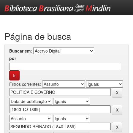
Skip
navigation
Página de busca
Buscar em:
por
Filtros correntes: