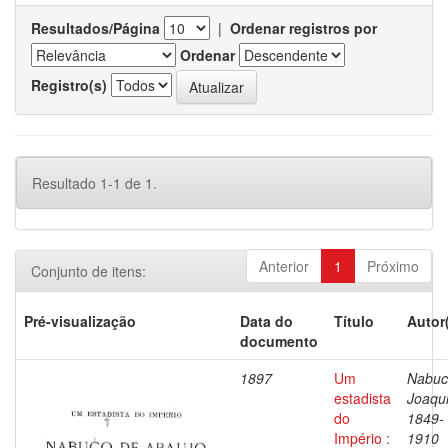
Resultados/Página
|
Ordenar registros por
Ordenar
Registro(s)
Resultado 1-1 de 1.
Anterior
1
Próximo
Conjunto de itens:
Pré-visualização
Data do
Título
Autor
documento
1897
Um
Nabuc
estadista
Joaqu
do
1849-
Império :
1910