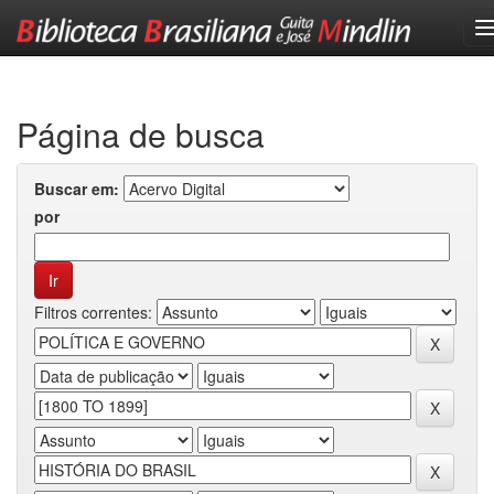
Skip
navigation
Página de busca
Buscar em:
por
Filtros correntes: