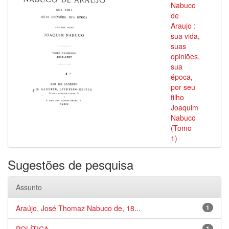
Nabuco
de
Araujo :
sua vida,
suas
opiniões,
sua
época,
por seu
filho
Joaquim
Nabuco
(Tomo
1)
Sugestões de pesquisa
Assunto
Araújo, José Thomaz Nabuco de, 18...
1
1