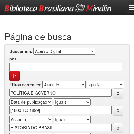
Skip
navigation
Página de busca
Buscar em:
por
Filtros correntes: