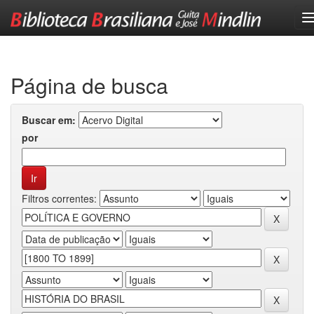
Skip
navigation
Página de busca
Buscar em:
por
Filtros correntes: