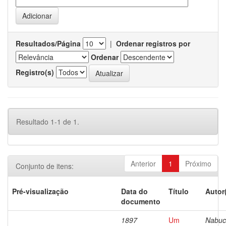
Resultados/Página
|
Ordenar registros por
Ordenar
Registro(s)
Resultado 1-1 de 1.
Anterior
1
Próximo
Conjunto de itens:
Pré-visualização
Data do
Título
Autor
documento
1897
Um
Nabuc