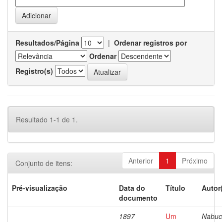
Resultados/Página
|
Ordenar registros por
Ordenar
Registro(s)
Resultado 1-1 de 1.
Anterior
1
Próximo
Conjunto de itens:
Pré-visualização
Data do
Título
Autor
documento
1897
Um
Nabuc