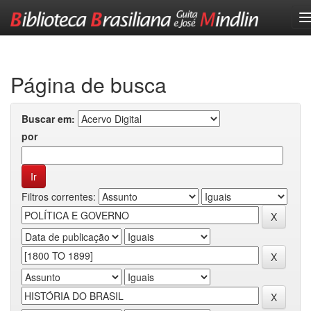
Skip
navigation
Página de busca
Buscar em:
por
Filtros correntes: