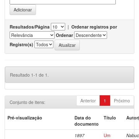
Resultados/Página
|
Ordenar registros por
Ordenar
Registro(s)
Resultado 1-1 de 1.
Anterior
1
Próximo
Conjunto de itens:
Pré-visualização
Data do
Título
Autor
documento
1897
Um
Nabuc