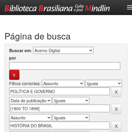
Skip
navigation
Página de busca
Buscar em:
por
Filtros correntes: