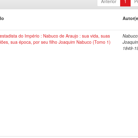
Anterior
1
P
lo
Autor(
stadista do Império : Nabuco de Araujo : sua vida, suas
Nabuco
iões, sua época, por seu filho Joaquim Nabuco (Tomo 1)
Joaqui
1849-1