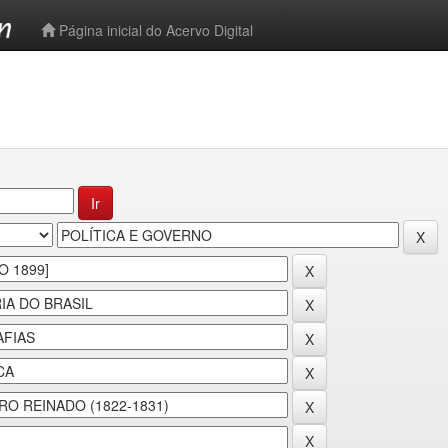
-->
Página inicial do Acervo Digital