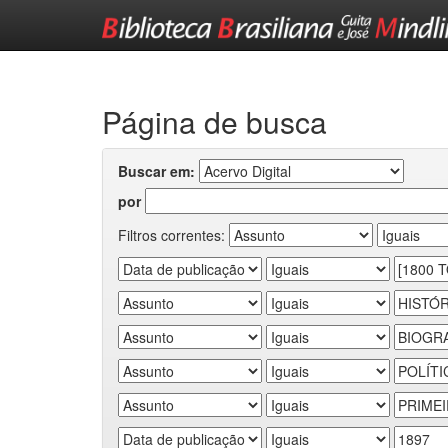
Skip
navigation
Página de busca
Buscar em:
por
Filtros correntes: