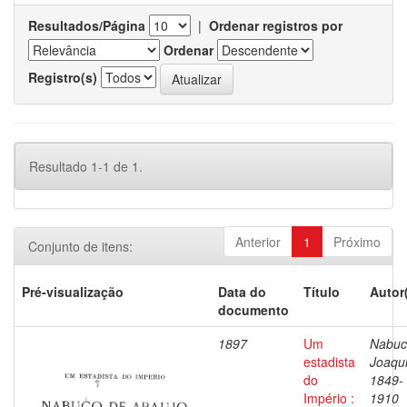
Resultados/Página
|
Ordenar registros por
Ordenar
Registro(s)
Resultado 1-1 de 1.
Anterior
1
Próximo
Conjunto de itens:
Pré-visualização
Data do
Título
Autor
documento
1897
Um
Nabuc
estadista
Joaqu
do
1849-
Império :
1910