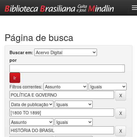
Skip
navigation
Página de busca
Buscar em:
por
Filtros correntes: