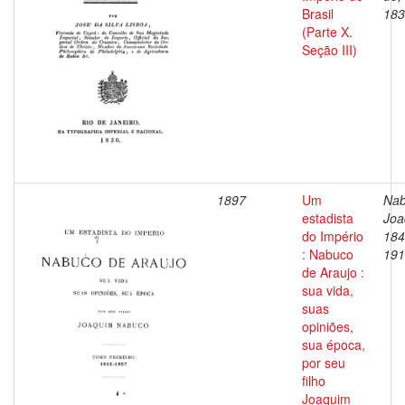
Brasil
183
(Parte X.
Seção III)
1897
Um
Nab
estadista
Joa
do Império
184
: Nabuco
191
de Araujo :
sua vida,
suas
opiniões,
sua época,
por seu
filho
Joaquim