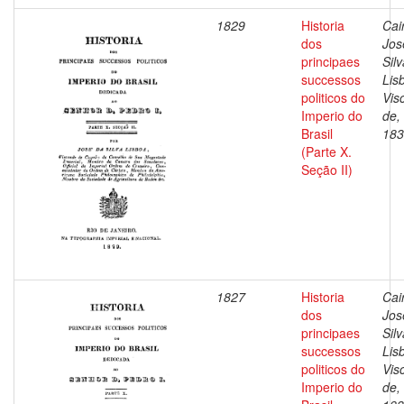
1829
Historia
Cai
dos
Jos
principaes
Silv
successos
Lis
politicos do
Vis
Imperio do
de,
Brasil
183
(Parte X.
Seção II)
1827
Historia
Cai
dos
Jos
principaes
Silv
successos
Lis
politicos do
Vis
Imperio do
de,