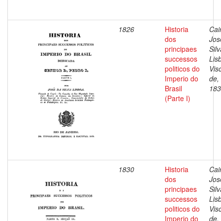
1826
Historia
Cai
dos
Jos
principaes
Silv
successos
Lis
politicos do
Vis
Imperio do
de,
Brasil
183
(Parte I)
1830
Historia
Cai
dos
Jos
principaes
Silv
successos
Lis
politicos do
Vis
Imperio do
de,