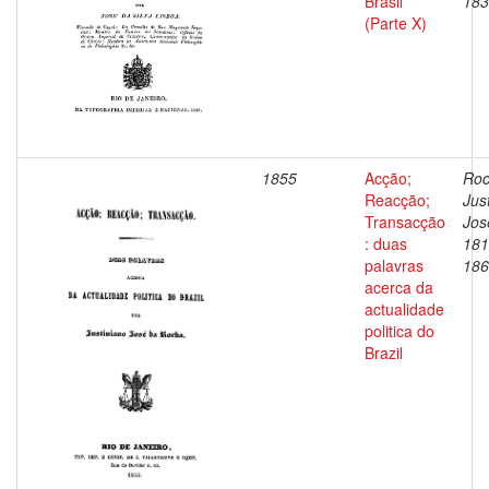
Brasil
183
(Parte X)
1855
Acção;
Roc
Reacção;
Jus
Transacção
Jos
: duas
181
palavras
186
acerca da
actualidade
politica do
Brazil