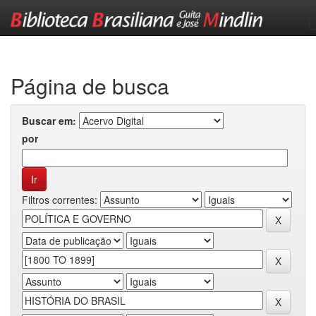
Skip
navigation
Página de busca
Buscar em:
por
Filtros correntes: