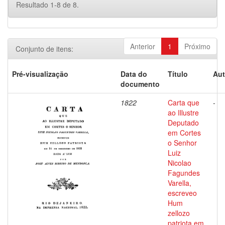
Resultado 1-8 de 8.
Anterior
1
Próximo
Conjunto de itens:
Pré-visualização
Data do
Título
Aut
documento
1822
Carta que
-
ao Illustre
Deputado
em Cortes
o Senhor
Luiz
Nicolao
Fagundes
Varella,
escreveo
Hum
zellozo
patriota em