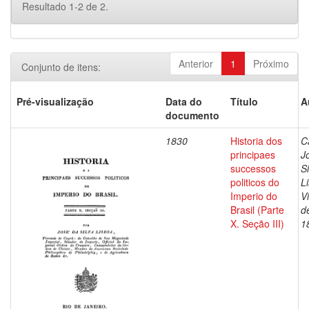
Resultado 1-2 de 2.
Anterior
1
Próximo
Conjunto de itens:
Pré-visualização
Data do
Título
A
documento
1830
Historia dos
C
principaes
J
successos
Si
politicos do
L
Imperio do
V
Brasil (Parte
d
X. Seção III)
1