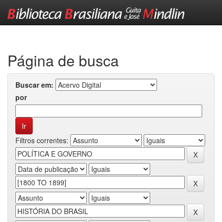
Skip
navigation
Página de busca
Buscar em:
por
Filtros correntes: