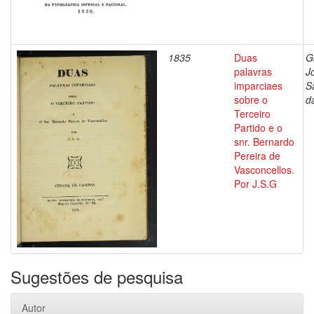
1835
Duas
G
palavras
J
imparciaes
S
sobre o
d
Terceiro
Partido e o
snr. Bernardo
Pereira de
Vasconcellos.
Por J.S.G
Sugestões de pesquisa
Autor