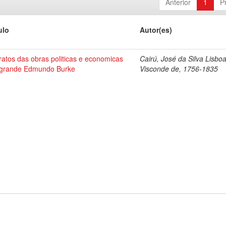
Anterior
1
P
ulo
Autor(es)
ratos das obras politicas e economicas
Cairú, José da Silva Lisboa
 grande Edmundo Burke
Visconde de, 1756-1835