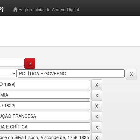
-->
Página inicial do Acervo Digital