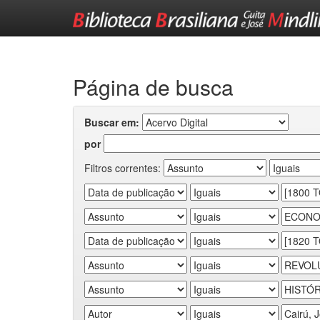
Skip
navigation
Página de busca
Buscar em:
por
Filtros correntes: