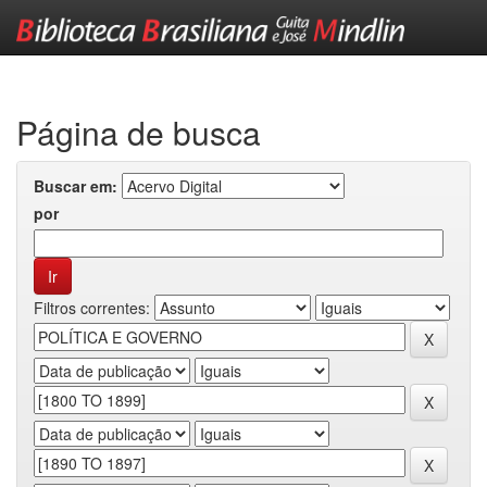
Skip
navigation
Página de busca
Buscar em:
por
Filtros correntes: