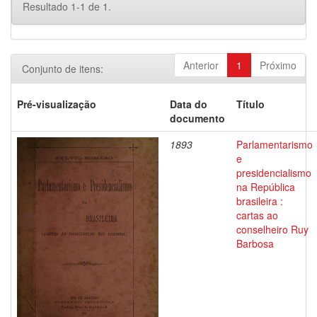
Resultado 1-1 de 1.
Anterior
1
Próximo
Conjunto de itens:
Pré-visualização
Data do
Título
documento
1893
Parlamentarismo
e
presidencialismo
na República
brasileira :
cartas ao
conselheiro Ruy
Barbosa