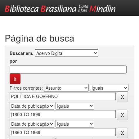
Skip
navigation
Página de busca
Buscar em:
por
Filtros correntes: