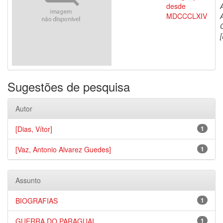
desde
MDCCCLXIV
[
Sugestões de pesquisa
Autor
[Dias, Vítor]
1
[Vaz, Antonio Alvarez Guedes]
1
Assunto
BIOGRAFIAS
1
GUERRA DO PARAGUAI
1