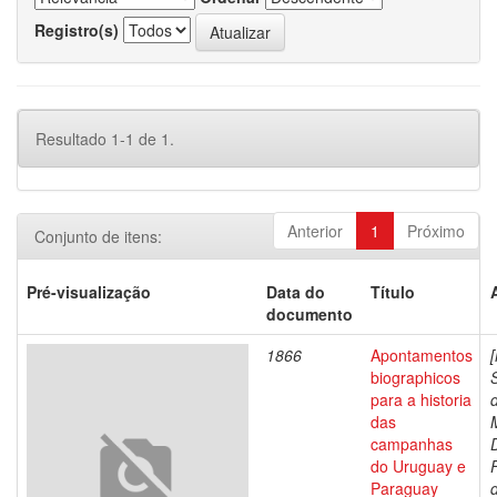
Registro(s)
Resultado 1-1 de 1.
Anterior
1
Próximo
Conjunto de itens:
Pré-visualização
Data do
Título
documento
1866
Apontamentos
biographicos
para a historia
das
campanhas
do Uruguay e
Paraguay
d