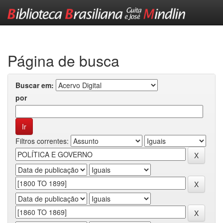
Skip
navigation
Página de busca
Buscar em:
por
Filtros correntes: