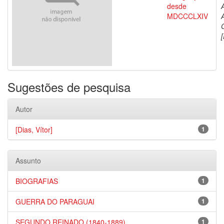
desde
MDCCCLXIV
[
Sugestões de pesquisa
Autor
[Dias, Vítor]
1
Assunto
BIOGRAFIAS
1
GUERRA DO PARAGUAI
1
SEGUNDO REINADO (1840-1889)
1