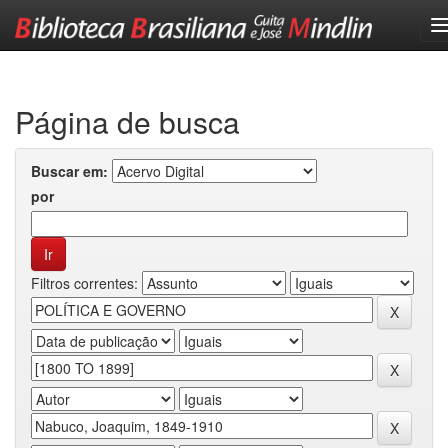
Skip
navigation
Página de busca
Buscar em:
por
Filtros correntes: