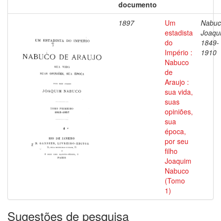
documento
1897
Um
Nabuc
estadista
Joaqu
do
1849-
Império :
1910
Nabuco
de
Araujo :
sua vida,
suas
opiniões,
sua
época,
por seu
filho
Joaquim
Nabuco
(Tomo
1)
Sugestões de pesquisa