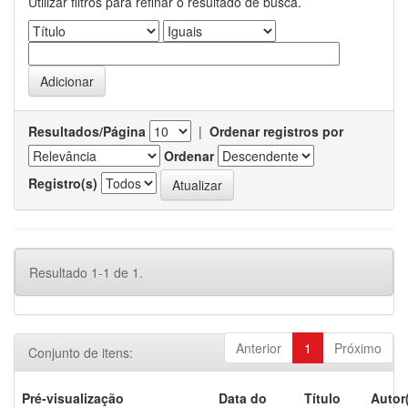
Utilizar filtros para refinar o resultado de busca.
Resultados/Página
|
Ordenar registros por
Ordenar
Registro(s)
Resultado 1-1 de 1.
Anterior
1
Próximo
Conjunto de itens:
Pré-visualização
Data do
Título
Autor