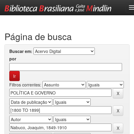
Skip
navigation
Página de busca
Buscar em:
por
Filtros correntes: