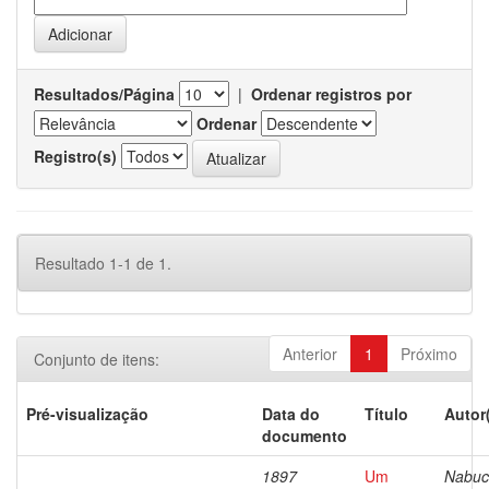
Resultados/Página
|
Ordenar registros por
Ordenar
Registro(s)
Resultado 1-1 de 1.
Anterior
1
Próximo
Conjunto de itens:
Pré-visualização
Data do
Título
Autor
documento
1897
Um
Nabuc