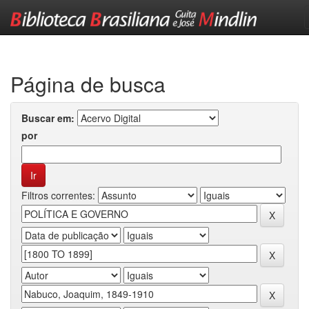
Skip
navigation
Página de busca
Buscar em:
por
Filtros correntes: