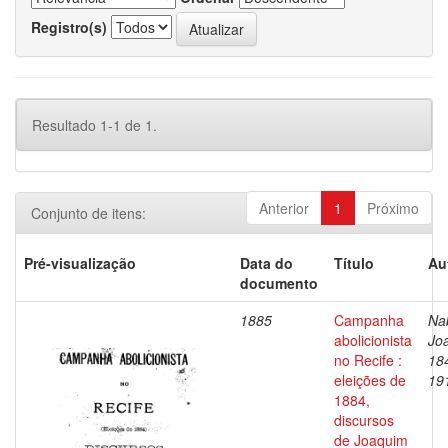
Registro(s)
Resultado 1-1 de 1.
Anterior
1
Próximo
Conjunto de itens:
Pré-visualização
Data do
Título
Au
documento
1885
Campanha
Na
abolicionista
Jo
no Recife :
18
eleições de
19
1884,
discursos
de Joaquim