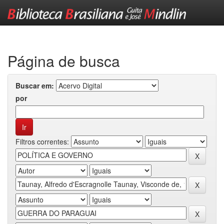
Skip
navigation
Página de busca
Buscar em:
por
Filtros correntes: