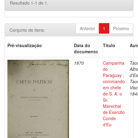
Resultado 1-1 de 1.
Anterior
1
Próximo
Conjunto de itens:
Pré-visualização
Data do
Título
Aut
documento
1870
Campanha
Tau
do
Alfr
Paraguay :
d'Es
commando
Tau
em chefe
Vis
de S. A. o
184
Sr.
Marechal
de Exercito
Conde
d'Eu