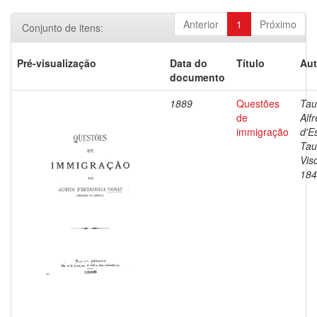
Anterior
1
Próximo
Conjunto de itens:
Pré-visualização
Data do
Título
Aut
documento
1889
Questões
Tau
de
Alf
immigração
d'E
Tau
Vis
184