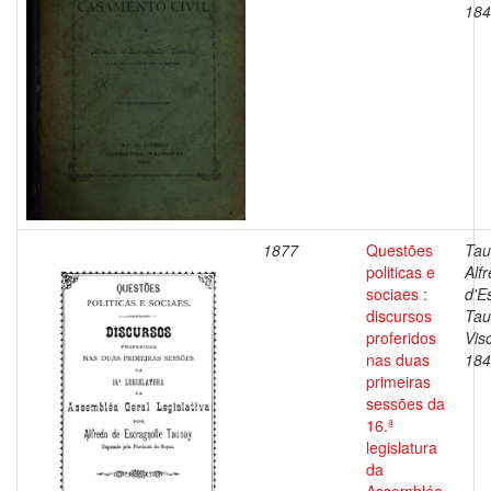
184
1877
Questões
Tau
politicas e
Alf
sociaes :
d'E
discursos
Tau
proferidos
Vis
nas duas
184
primeiras
sessões da
16.ª
legislatura
da