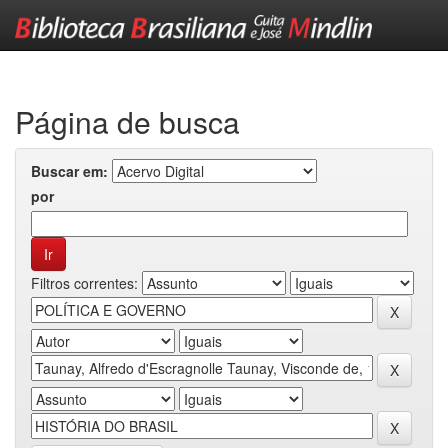
Skip
navigation
Página de busca
Buscar em:
por
Filtros correntes: