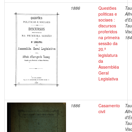
1886
Questões
Tau
politicas e
Alf
sociaes :
d'E
discursos
Tau
proferidos
Vis
na primeira
184
sessão da
20.ª
legislatura
da
Assembléa
Geral
Legislativa
1886
Casamento
Tau
civil
Alf
d'E
Tau
Vis