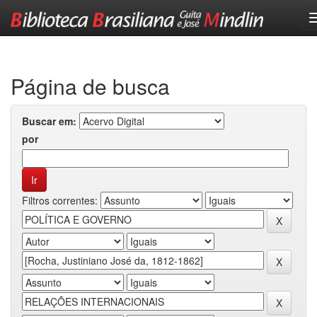
Skip
navigation
Página de busca
Buscar em:
por
Filtros correntes: