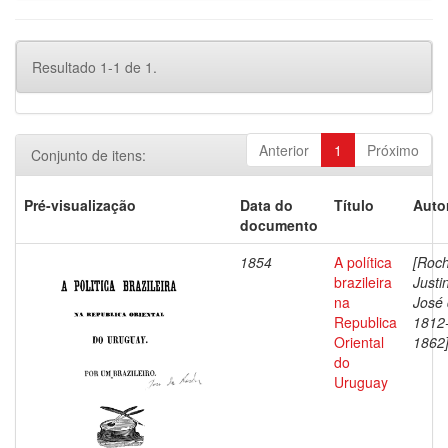
Resultado 1-1 de 1.
Anterior
1
Próximo
Conjunto de itens:
Pré-visualização
Data do
Título
Auto
documento
1854
A política
[Roch
brazileira
Justi
na
José 
Republica
1812
Oriental
1862
do
Uruguay