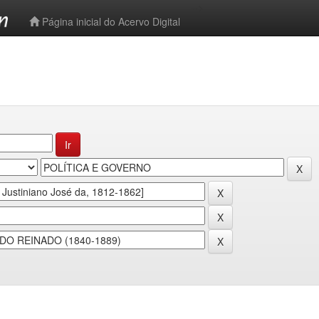
-->
Página inicial do Acervo Digital