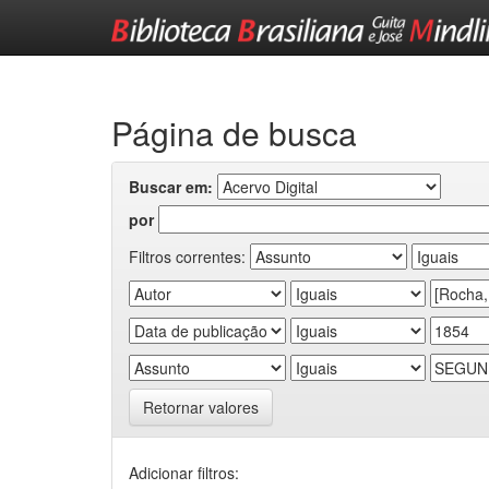
Skip
navigation
Página de busca
Buscar em:
por
Filtros correntes:
Retornar valores
Adicionar filtros: