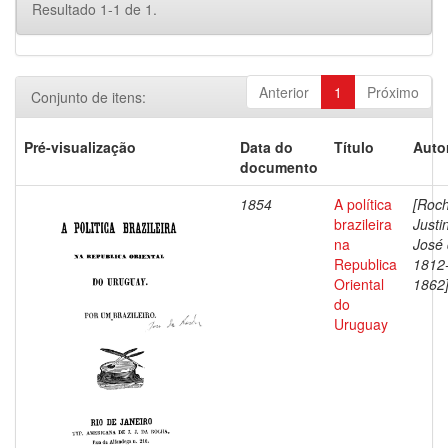
Resultado 1-1 de 1.
Anterior
1
Próximo
Conjunto de itens:
Pré-visualização
Data do
Título
Auto
documento
1854
A política
[Roch
brazileira
Justi
na
José 
Republica
1812
Oriental
1862
do
Uruguay