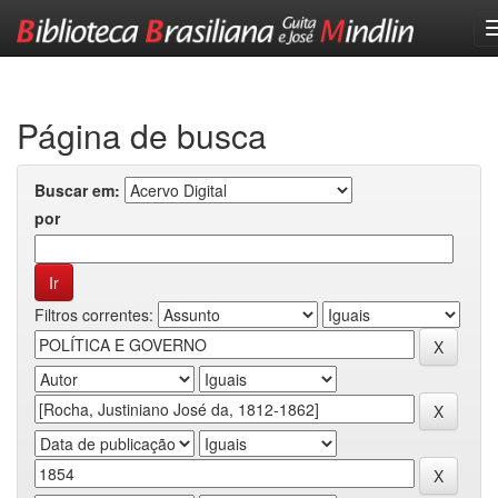
Skip
navigation
Página de busca
Buscar em:
por
Filtros correntes: