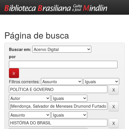
Skip
navigation
Página de busca
Buscar em:
por
Filtros correntes: