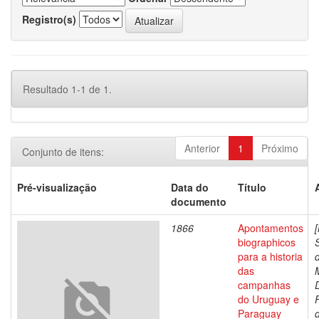
Registro(s)
Resultado 1-1 de 1.
Anterior
1
Próximo
Conjunto de itens:
Pré-visualização
Data do
Título
documento
1866
Apontamentos
biographicos
para a historia
das
campanhas
do Uruguay e
Paraguay
d