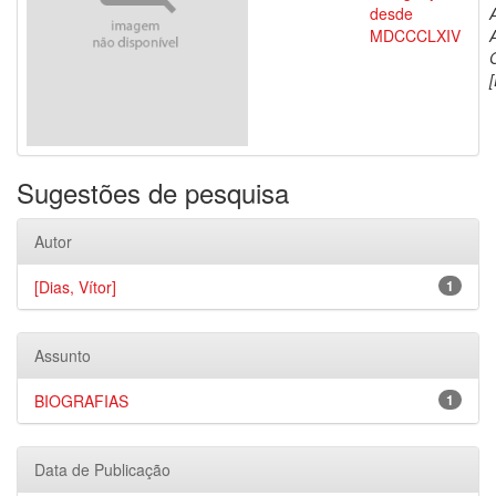
desde
MDCCCLXIV
[
Sugestões de pesquisa
Autor
[Dias, Vítor]
1
Assunto
BIOGRAFIAS
1
Data de Publicação