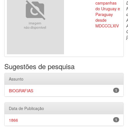
campanhas
do Uruguay e
Paraguay
d
desde
MDCCCLXIV
[
Sugestões de pesquisa
Assunto
BIOGRAFIAS
1
Data de Publicação
1866
1