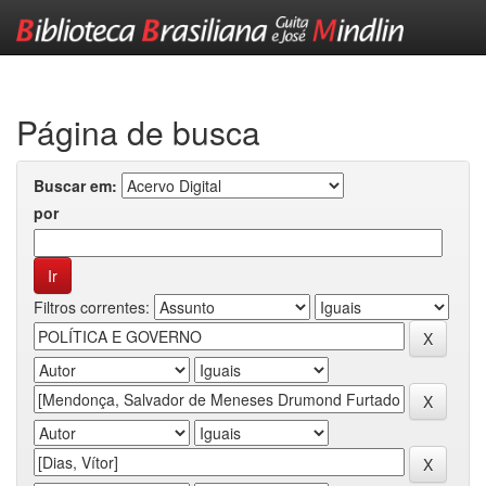
Skip
navigation
Página de busca
Buscar em:
por
Filtros correntes: