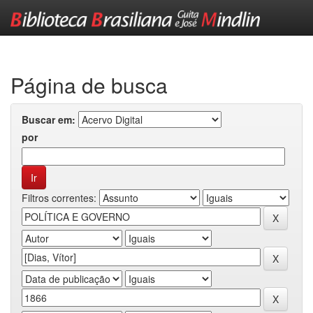
Skip
navigation
Página de busca
Buscar em:
por
Filtros correntes: