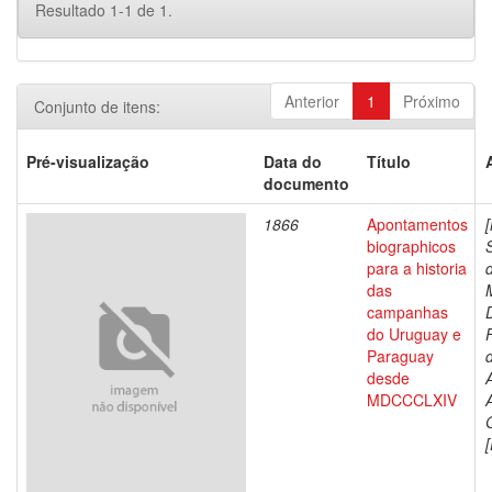
Resultado 1-1 de 1.
Anterior
1
Próximo
Conjunto de itens:
Pré-visualização
Data do
Título
documento
1866
Apontamentos
biographicos
para a historia
das
campanhas
do Uruguay e
Paraguay
d
desde
MDCCCLXIV
[