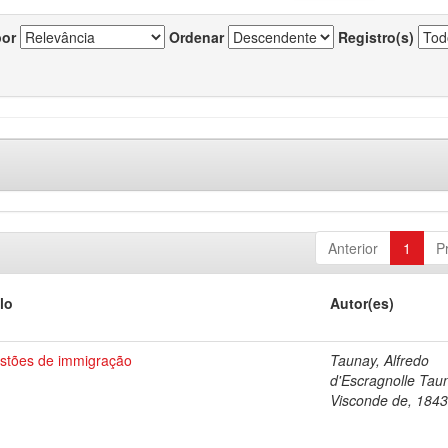
por
Ordenar
Registro(s)
Anterior
1
P
lo
Autor(es)
stões de immigração
Taunay, Alfredo
d'Escragnolle Tau
Visconde de, 184