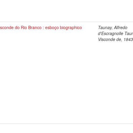
isconde do Rio Branco : esboço biographico
Taunay, Alfredo
d'Escragnolle Tau
Visconde de, 184