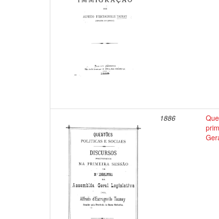
1886
Ques
prim
Gera