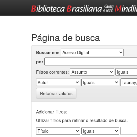
Skip
navigation
Página de busca
Buscar em:
por
Filtros correntes:
Retornar valores
Adicionar filtros:
Utilizar filtros para refinar o resultado de busca.