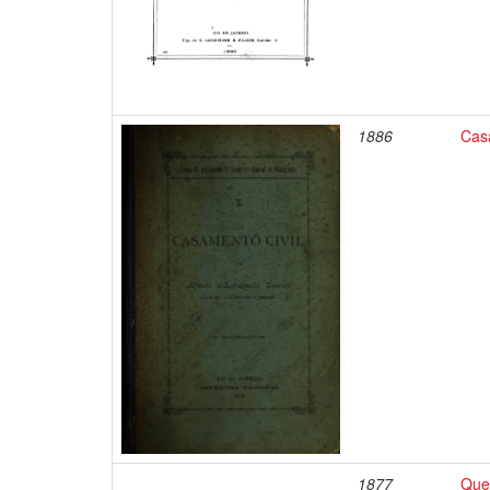
1886
Casa
1877
Ques