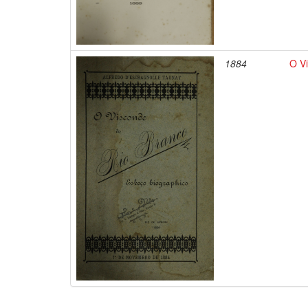
1884
O V