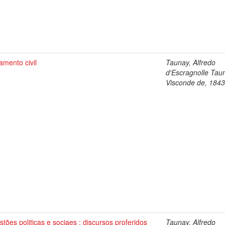
mento civil
Taunay, Alfredo
d'Escragnolle Tau
Visconde de, 184
tões politicas e sociaes : discursos proferidos
Taunay, Alfredo