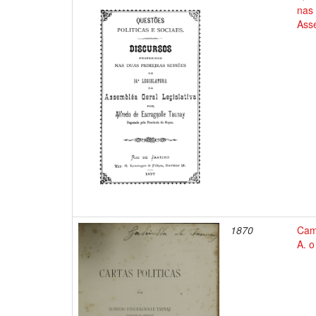
nas 
Asse
1870
Cam
A. o