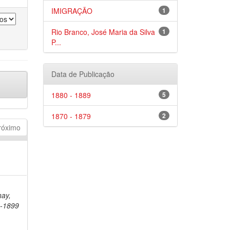
IMIGRAÇÃO
1
Rio Branco, José Maria da Silva
1
P...
Data de Publicação
1880 - 1889
5
1870 - 1879
2
róximo
nay,
3-1899