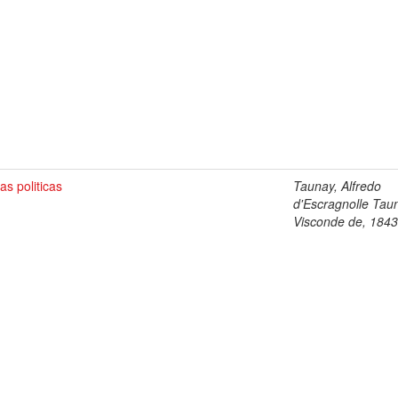
as politicas
Taunay, Alfredo
d'Escragnolle Tau
Visconde de, 184