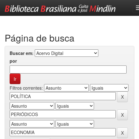
Skip
navigation
Página de busca
Buscar em:
por
Filtros correntes: