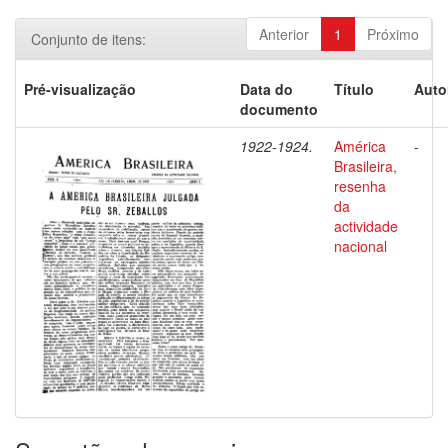
Anterior
1
Próximo
Conjunto de itens:
Pré-visualização
Data do
Título
Auto
documento
1922-1924.
América
-
Brasileira,
resenha
da
actividade
nacional