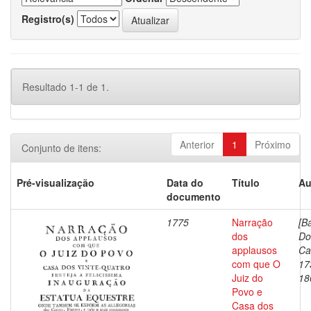
Registro(s)
Resultado 1-1 de 1.
Anterior
1
Próximo
Conjunto de itens:
Pré-visualização
Data do
Título
Au
documento
1775
Narração
[B
dos
Do
applausos
Ca
com que O
17
Juiz do
18
Povo e
Casa dos