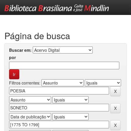
Skip
navigation
Página de busca
Buscar em:
por
Filtros correntes: