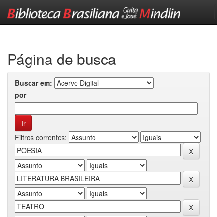
Skip
navigation
Página de busca
Buscar em:
por
Filtros correntes: