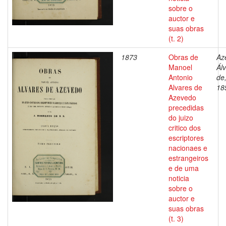
sobre o
auctor e
suas obras
(t. 2)
1873
Obras de
Az
Manoel
Ál
Antonio
de
Alvares de
18
Azevedo
precedidas
do juizo
critico dos
escriptores
nacionaes e
estrangeiros
e de uma
noticia
sobre o
auctor e
suas obras
(t. 3)