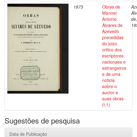
1873
Obras de
Az
Manoel
Ál
Antonio
de
Alvares de
18
Azevedo
precedidas
do juizo
critico dos
escriptores
nacionaes e
estrangeiros
e de uma
noticia
sobre o
auctor e
suas obras
(t.1)
Sugestões de pesquisa
Data de Publicação