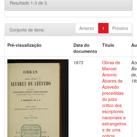
Resultado 1-3 de 3.
Anterior
1
Próximo
Conjunto de itens:
Pré-visualização
Data do
Título
Au
documento
1873
Obras de
Az
Manoel
Ál
Antonio
de
Alvares de
18
Azevedo
precedidas
do juizo
critico dos
escriptores
nacionaes e
estrangeiros
e de uma
noticia