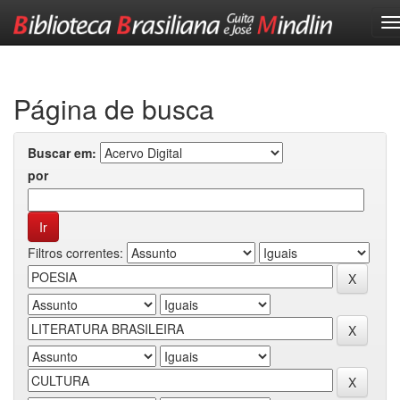
Skip
navigation
Página de busca
Buscar em:
por
Filtros correntes: