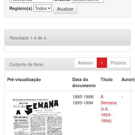
Registro(s)
Resultado 1-4 de 4.
Anterior
1
Próximo
Conjunto de itens:
Pré-visualização
Data do
Título
Autor(
documento
1885-1888;
A
-
1893-1894
Semana
(v.4,
1893-
1894)